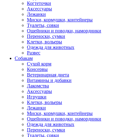
Когтеточки
Аксессуары
Лежанки
Миски, кормушки, контейнеры
Туалеты, совки
Ошейники и поводки, намордники
Переноски, сумки
Клетки, вольеры
Одежда для животных
Развес
Собакам
Сухой корм
Консервы
Ветеринарная диета
Витамины и добавки
Лакомства
Аксессуары
Игрушки
Клетки, вольеры
Лежанки
Миски, кормушки, контейнеры
Ошейники и поводки, намордники
Одежда для животных
Переноски, сумки
Туалеты, совки