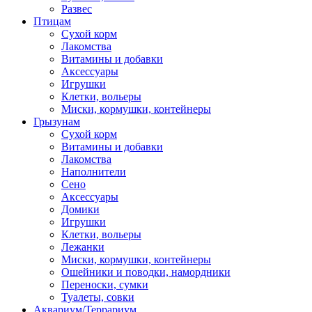
Развес
Птицам
Сухой корм
Лакомства
Витамины и добавки
Аксессуары
Игрушки
Клетки, вольеры
Миски, кормушки, контейнеры
Грызунам
Сухой корм
Витамины и добавки
Лакомства
Наполнители
Сено
Аксессуары
Домики
Игрушки
Клетки, вольеры
Лежанки
Миски, кормушки, контейнеры
Ошейники и поводки, намордники
Переноски, сумки
Туалеты, совки
Аквариум/Террариум