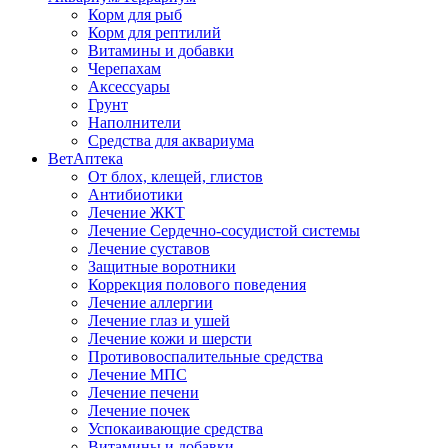
Корм для рыб
Корм для рептилий
Витамины и добавки
Черепахам
Аксессуары
Грунт
Наполнители
Средства для аквариума
ВетАптека
От блох, клещей, глистов
Антибиотики
Лечение ЖКТ
Лечение Сердечно-сосудистой системы
Лечение суставов
Защитные воротники
Коррекция полового поведения
Лечение аллергии
Лечение глаз и ушей
Лечение кожи и шерсти
Противовоспалительные средства
Лечение МПС
Лечение печени
Лечение почек
Успокаивающие средства
Витамины и добавки