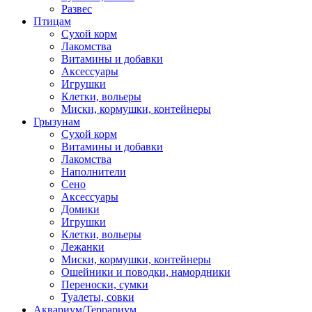
Развес
Птицам
Сухой корм
Лакомства
Витамины и добавки
Аксессуары
Игрушки
Клетки, вольеры
Миски, кормушки, контейнеры
Грызунам
Сухой корм
Витамины и добавки
Лакомства
Наполнители
Сено
Аксессуары
Домики
Игрушки
Клетки, вольеры
Лежанки
Миски, кормушки, контейнеры
Ошейники и поводки, намордники
Переноски, сумки
Туалеты, совки
Аквариум/Террариум