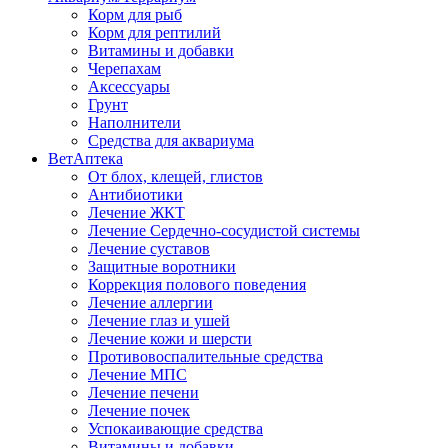
Корм для рыб
Корм для рептилий
Витамины и добавки
Черепахам
Аксессуары
Грунт
Наполнители
Средства для аквариума
ВетАптека
От блох, клещей, глистов
Антибиотики
Лечение ЖКТ
Лечение Сердечно-сосудистой системы
Лечение суставов
Защитные воротники
Коррекция полового поведения
Лечение аллергии
Лечение глаз и ушей
Лечение кожи и шерсти
Противовоспалительные средства
Лечение МПС
Лечение печени
Лечение почек
Успокаивающие средства
Витамины и добавки