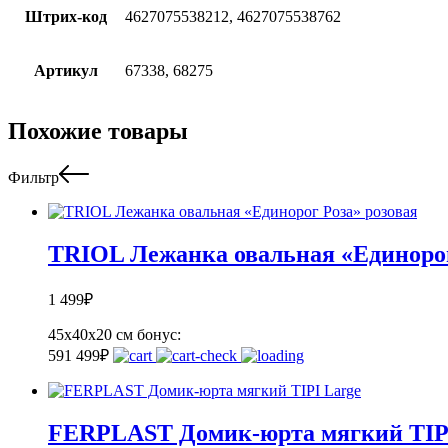
Штрих-код
4627075538212, 4627075538762
Артикул
67338, 68275
Похожие товары
Фильтр
TRIOL Лежанка овальная «Единорог
1 499
₽
45х40х20 см
бонус:
59
1 499
₽
FERPLAST Домик-юрта мягкий TIP