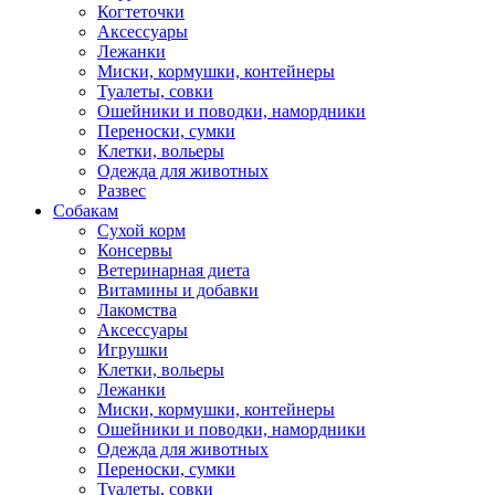
Когтеточки
Аксессуары
Лежанки
Миски, кормушки, контейнеры
Туалеты, совки
Ошейники и поводки, намордники
Переноски, сумки
Клетки, вольеры
Одежда для животных
Развес
Собакам
Сухой корм
Консервы
Ветеринарная диета
Витамины и добавки
Лакомства
Аксессуары
Игрушки
Клетки, вольеры
Лежанки
Миски, кормушки, контейнеры
Ошейники и поводки, намордники
Одежда для животных
Переноски, сумки
Туалеты, совки