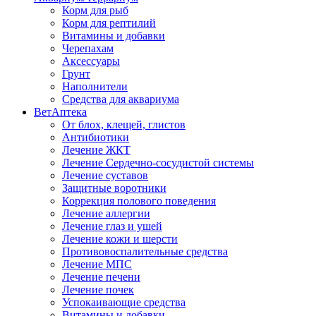
Корм для рыб
Корм для рептилий
Витамины и добавки
Черепахам
Аксессуары
Грунт
Наполнители
Средства для аквариума
ВетАптека
От блох, клещей, глистов
Антибиотики
Лечение ЖКТ
Лечение Сердечно-сосудистой системы
Лечение суставов
Защитные воротники
Коррекция полового поведения
Лечение аллергии
Лечение глаз и ушей
Лечение кожи и шерсти
Противовоспалительные средства
Лечение МПС
Лечение печени
Лечение почек
Успокаивающие средства
Витамины и добавки