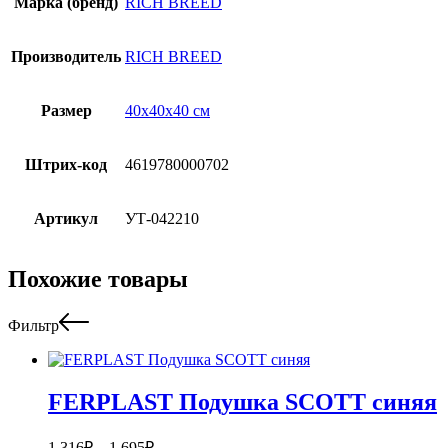
Марка (бренд)
RICH BREED
Производитель
RICH BREED
Размер
40х40х40 см
Штрих-код
4619780000702
Артикул
УТ-042210
Похожие товары
Фильтр
FERPLAST Подушка SCOTT синяя
1 316
₽
–
1 695
₽