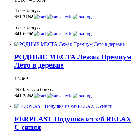
45 см
бонус:
65
1 316
₽
55 см
бонус:
84
1 695
₽
РОДНЫЕ МЕСТА Лежак Премиум
Лето в деревне
1 286
₽
49х43х17см
бонус:
64
1 286
₽
FERPLAST Подушка из х/б RELAX
C синяя