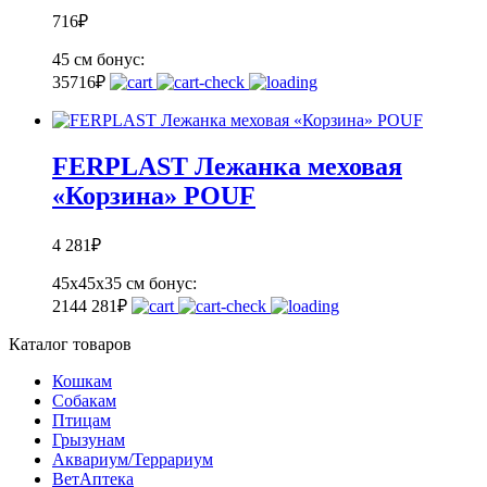
716
₽
45 см
бонус:
35
716
₽
FERPLAST Лежанка меховая
«Корзина» POUF
4 281
₽
45х45х35 см
бонус:
214
4 281
₽
Каталог товаров
Кошкам
Собакам
Птицам
Грызунам
Аквариум/Террариум
ВетАптека