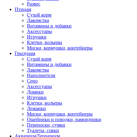
Развес
Птицам
Сухой корм
Лакомства
Витамины и добавки
Аксессуары
Игрушки
Клетки, вольеры
Миски, кормушки, контейнеры
Грызунам
Сухой корм
Витамины и добавки
Лакомства
Наполнители
Сено
Аксессуары
Домики
Игрушки
Клетки, вольеры
Лежанки
Миски, кормушки, контейнеры
Ошейники и поводки, намордники
Переноски, сумки
Туалеты, совки
Аквариум/Террариум