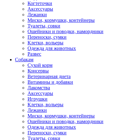
Когтеточки
Аксессуары
Лежанки
Миски, кормушки, контейнеры
Туалеты, совки
Ошейники и поводки, намордники
Переноски, сумки
Клетки, вольеры
Одежда для животных
Развес
Собакам
Сухой корм
Консервы
Ветеринарная диета
Витамины и добавки
Лакомства
Аксессуары
Игрушки
Клетки, вольеры
Лежанки
Миски, кормушки, контейнеры
Ошейники и поводки, намордники
Одежда для животных
Переноски, сумки
Туалеты, совки