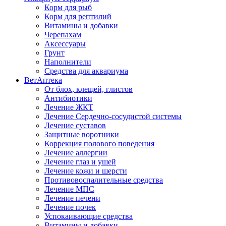
Корм для рыб
Корм для рептилий
Витамины и добавки
Черепахам
Аксессуары
Грунт
Наполнители
Средства для аквариума
ВетАптека
От блох, клещей, глистов
Антибиотики
Лечение ЖКТ
Лечение Сердечно-сосудистой системы
Лечение суставов
Защитные воротники
Коррекция полового поведения
Лечение аллергии
Лечение глаз и ушей
Лечение кожи и шерсти
Противовоспалительные средства
Лечение МПС
Лечение печени
Лечение почек
Успокаивающие средства
Витамины и добавки