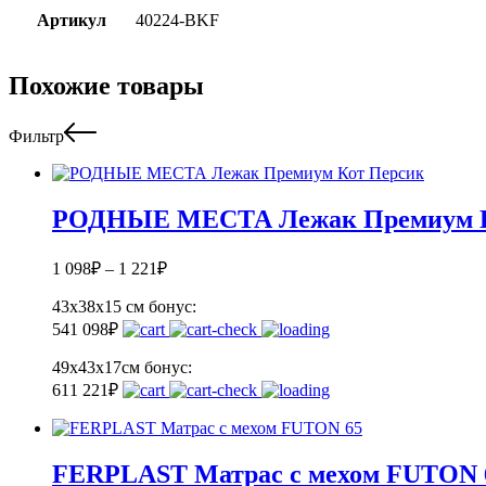
Артикул
40224-BKF
Похожие товары
Фильтр
РОДНЫЕ МЕСТА Лежак Премиум К
1 098
₽
–
1 221
₽
43х38х15 см
бонус:
54
1 098
₽
49х43х17см
бонус:
61
1 221
₽
FERPLAST Матрас с мехом FUTON 