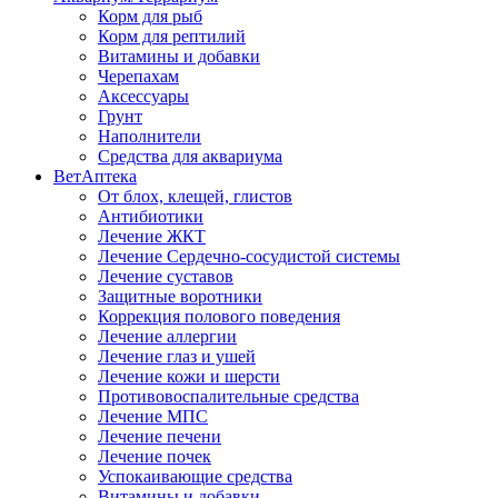
Корм для рыб
Корм для рептилий
Витамины и добавки
Черепахам
Аксессуары
Грунт
Наполнители
Средства для аквариума
ВетАптека
От блох, клещей, глистов
Антибиотики
Лечение ЖКТ
Лечение Сердечно-сосудистой системы
Лечение суставов
Защитные воротники
Коррекция полового поведения
Лечение аллергии
Лечение глаз и ушей
Лечение кожи и шерсти
Противовоспалительные средства
Лечение МПС
Лечение печени
Лечение почек
Успокаивающие средства
Витамины и добавки