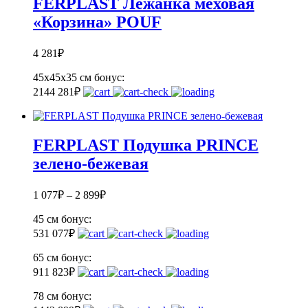
FERPLAST Лежанка меховая
«Корзина» POUF
4 281
₽
45х45х35 см
бонус:
214
4 281
₽
FERPLAST Подушка PRINCE
зелено-бежевая
1 077
₽
–
2 899
₽
45 см
бонус:
53
1 077
₽
65 см
бонус:
91
1 823
₽
78 см
бонус: