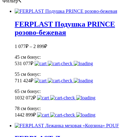
Фильтр
FERPLAST Подушка PRINCE
розово-бежевая
1 077
₽
–
2 899
₽
45 см
бонус:
53
1 077
₽
55 см
бонус:
71
1 424
₽
65 см
бонус:
103
2 072
₽
78 см
бонус:
144
2 899
₽