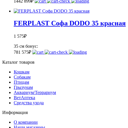
144
2 899
₽
FERPLAST Софа DODO 35 красная
1 575
₽
35 см
бонус:
78
1 575
₽
Каталог товаров
Кошкам
Собакам
Птицам
Грызунам
Аквариум/Террариум
ВетАптека
Средства ухода
Информация
О компании
Наши магазины