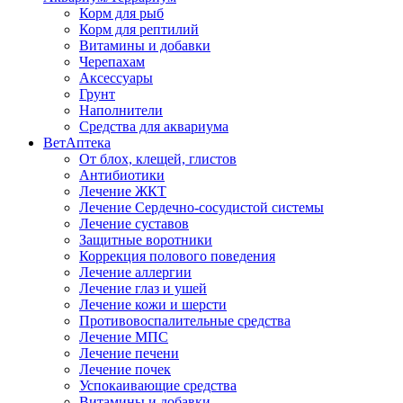
Корм для рыб
Корм для рептилий
Витамины и добавки
Черепахам
Аксессуары
Грунт
Наполнители
Средства для аквариума
ВетАптека
От блох, клещей, глистов
Антибиотики
Лечение ЖКТ
Лечение Сердечно-сосудистой системы
Лечение суставов
Защитные воротники
Коррекция полового поведения
Лечение аллергии
Лечение глаз и ушей
Лечение кожи и шерсти
Противовоспалительные средства
Лечение МПС
Лечение печени
Лечение почек
Успокаивающие средства
Витамины и добавки