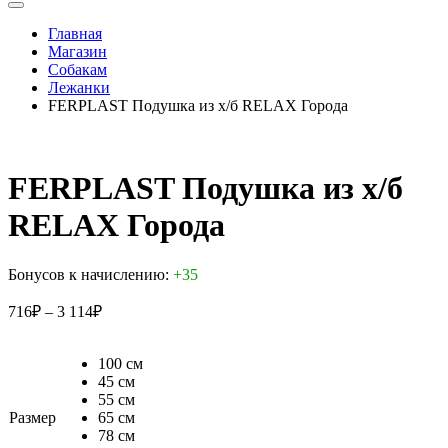
Главная
Магазин
Собакам
Лежанки
FERPLAST Подушка из х/б RELAX Города
FERPLAST Подушка из х/б
RELAX Города
Бонусов к начислению:
+35
716
₽
–
3 114
₽
100 см
45 см
55 см
Размер
65 см
78 см