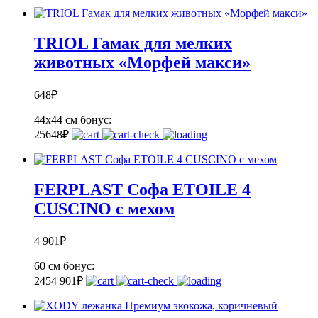
TRIOL Гамак для мелких
животных «Морфей макси»
648
₽
44х44 см
бонус:
25
648
₽
FERPLAST Софа ETOILE 4
CUSCINO с мехом
4 901
₽
60 см
бонус:
245
4 901
₽