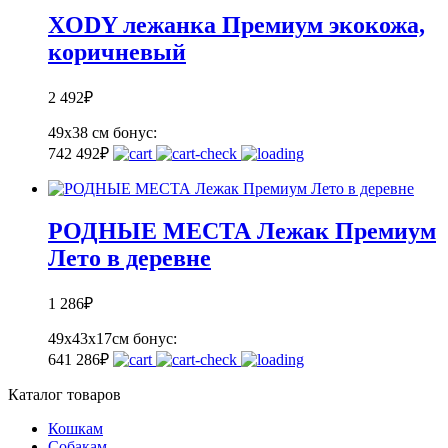
XODY лежанка Премиум экокожа,
коричневый
2 492
₽
49x38 см
бонус:
74
2 492
₽
РОДНЫЕ МЕСТА Лежак Премиум
Лето в деревне
1 286
₽
49х43х17см
бонус:
64
1 286
₽
Каталог товаров
Кошкам
Собакам