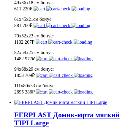
49х36х18 см
бонус:
61
1 220
₽
61х45х21см
бонус:
88
1 760
₽
70х52х23 см
бонус:
110
2 207
₽
82х59х25 см
бонус:
148
2 977
₽
94х68х29 см
бонус:
185
3 709
₽
111х80х33 см
бонус:
269
5 386
₽
FERPLAST Домик-юрта мягкий
TIPI Large