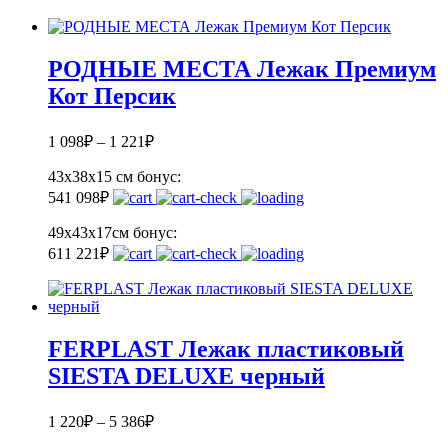
РОДНЫЕ МЕСТА Лежак Премиум
Кот Персик
1 098
₽
–
1 221
₽
43х38х15 см
бонус:
54
1 098
₽
49х43х17см
бонус:
61
1 221
₽
FERPLAST Лежак пластиковый
SIESTA DELUXE черный
1 220
₽
–
5 386
₽