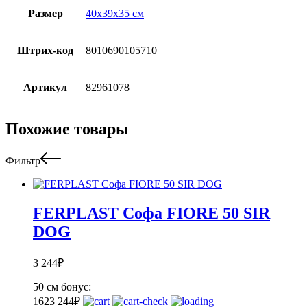
Размер
40х39х35 см
Штрих-код
8010690105710
Артикул
82961078
Похожие товары
Фильтр
FERPLAST Софа FIORE 50 SIR
DOG
3 244
₽
50 см
бонус:
162
3 244
₽