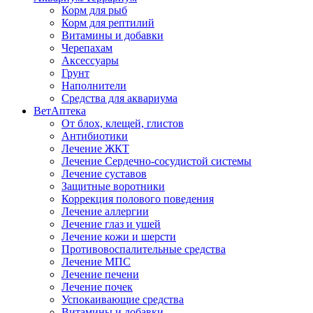
Корм для рыб
Корм для рептилий
Витамины и добавки
Черепахам
Аксессуары
Грунт
Наполнители
Средства для аквариума
ВетАптека
От блох, клещей, глистов
Антибиотики
Лечение ЖКТ
Лечение Сердечно-сосудистой системы
Лечение суставов
Защитные воротники
Коррекция полового поведения
Лечение аллергии
Лечение глаз и ушей
Лечение кожи и шерсти
Противовоспалительные средства
Лечение МПС
Лечение печени
Лечение почек
Успокаивающие средства
Витамины и добавки