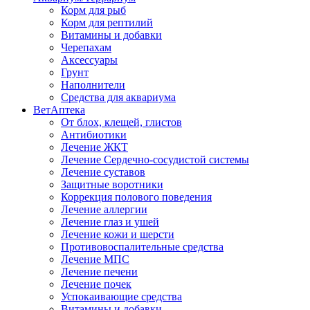
Корм для рыб
Корм для рептилий
Витамины и добавки
Черепахам
Аксессуары
Грунт
Наполнители
Средства для аквариума
ВетАптека
От блох, клещей, глистов
Антибиотики
Лечение ЖКТ
Лечение Сердечно-сосудистой системы
Лечение суставов
Защитные воротники
Коррекция полового поведения
Лечение аллергии
Лечение глаз и ушей
Лечение кожи и шерсти
Противовоспалительные средства
Лечение МПС
Лечение печени
Лечение почек
Успокаивающие средства
Витамины и добавки