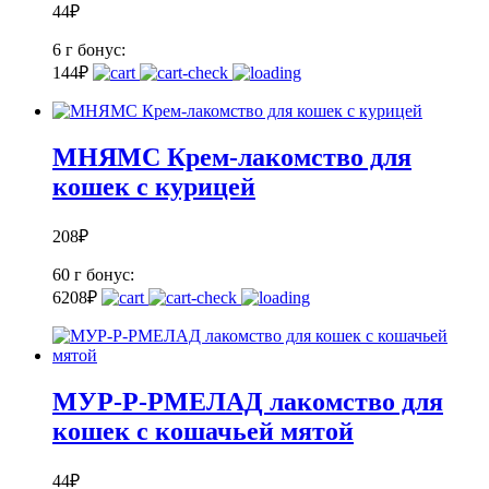
44
₽
6 г
бонус:
1
44
₽
МНЯМС Крем-лакомство для
кошек с курицей
208
₽
60 г
бонус:
6
208
₽
МУР-Р-РМЕЛАД лакомство для
кошек с кошачьей мятой
44
₽