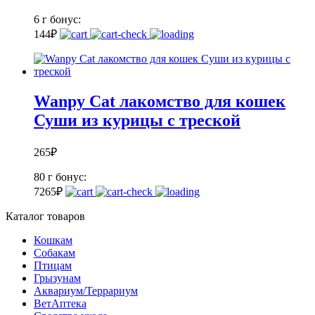
6 г
бонус:
1
44
₽
Wanpy Cat лакомство для кошек
Суши из курицы с треской
265
₽
80 г
бонус:
7
265
₽
Каталог товаров
Кошкам
Собакам
Птицам
Грызунам
Аквариум/Террариум
ВетАптека