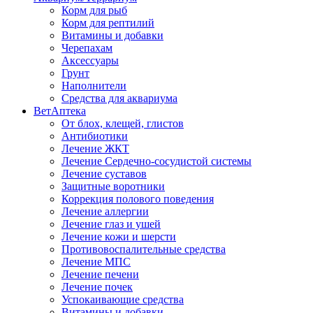
Корм для рыб
Корм для рептилий
Витамины и добавки
Черепахам
Аксессуары
Грунт
Наполнители
Средства для аквариума
ВетАптека
От блох, клещей, глистов
Антибиотики
Лечение ЖКТ
Лечение Сердечно-сосудистой системы
Лечение суставов
Защитные воротники
Коррекция полового поведения
Лечение аллергии
Лечение глаз и ушей
Лечение кожи и шерсти
Противовоспалительные средства
Лечение МПС
Лечение печени
Лечение почек
Успокаивающие средства
Витамины и добавки