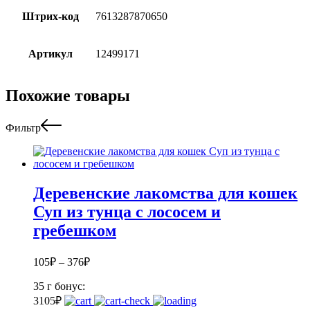
Штрих-код
7613287870650
Артикул
12499171
Похожие товары
Фильтр
Деревенские лакомства для кошек
Суп из тунца с лососем и
гребешком
105
₽
–
376
₽
35 г
бонус:
3
105
₽