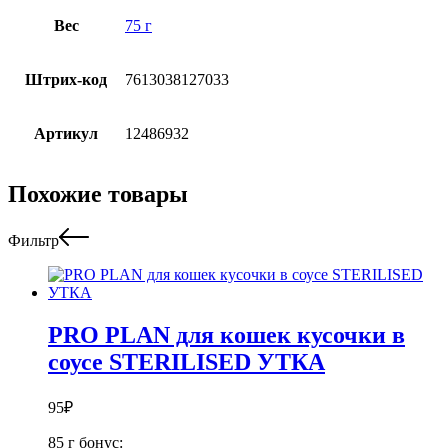
Вес
75 г
Штрих-код
7613038127033
Артикул
12486932
Похожие товары
Фильтр
PRO PLAN для кошек кусочки в
соусе STERILISED УТКА
95
₽
85 г
бонус: