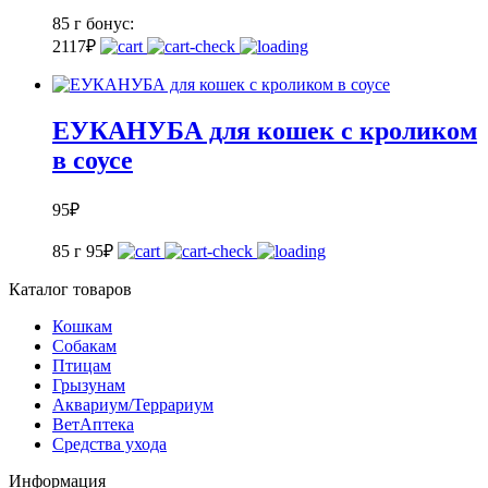
85 г
бонус:
2
117
₽
ЕУКАНУБА для кошек с кроликом
в соусе
95
₽
85 г
95
₽
Каталог товаров
Кошкам
Собакам
Птицам
Грызунам
Аквариум/Террариум
ВетАптека
Средства ухода
Информация