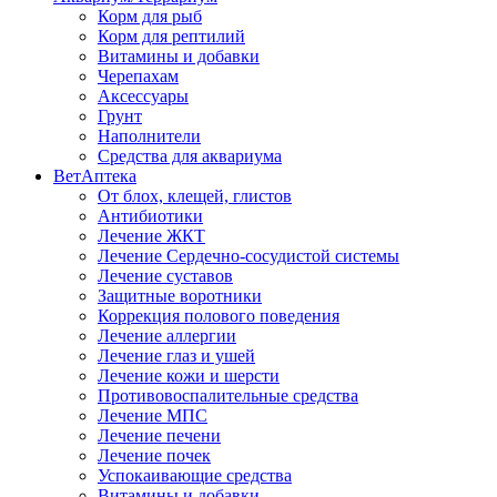
Корм для рыб
Корм для рептилий
Витамины и добавки
Черепахам
Аксессуары
Грунт
Наполнители
Средства для аквариума
ВетАптека
От блох, клещей, глистов
Антибиотики
Лечение ЖКТ
Лечение Сердечно-сосудистой системы
Лечение суставов
Защитные воротники
Коррекция полового поведения
Лечение аллергии
Лечение глаз и ушей
Лечение кожи и шерсти
Противовоспалительные средства
Лечение МПС
Лечение печени
Лечение почек
Успокаивающие средства
Витамины и добавки