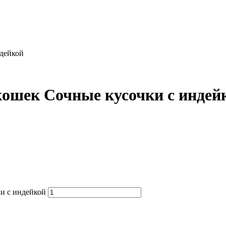
дейкой
ек Сочные кусочки с индей
 с индейкой