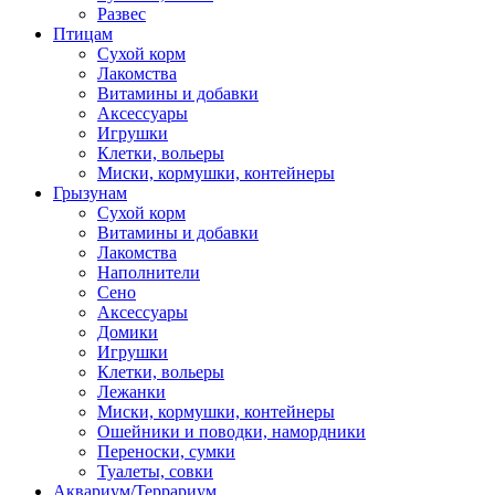
Развес
Птицам
Сухой корм
Лакомства
Витамины и добавки
Аксессуары
Игрушки
Клетки, вольеры
Миски, кормушки, контейнеры
Грызунам
Сухой корм
Витамины и добавки
Лакомства
Наполнители
Сено
Аксессуары
Домики
Игрушки
Клетки, вольеры
Лежанки
Миски, кормушки, контейнеры
Ошейники и поводки, намордники
Переноски, сумки
Туалеты, совки
Аквариум/Террариум