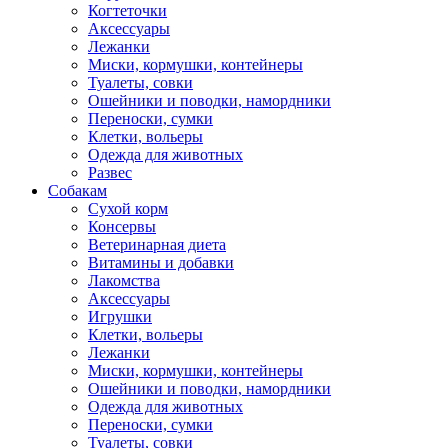
Когтеточки
Аксессуары
Лежанки
Миски, кормушки, контейнеры
Туалеты, совки
Ошейники и поводки, намордники
Переноски, сумки
Клетки, вольеры
Одежда для животных
Развес
Собакам
Сухой корм
Консервы
Ветеринарная диета
Витамины и добавки
Лакомства
Аксессуары
Игрушки
Клетки, вольеры
Лежанки
Миски, кормушки, контейнеры
Ошейники и поводки, намордники
Одежда для животных
Переноски, сумки
Туалеты, совки