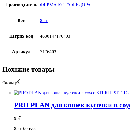
Производитель
ФЕРМА КОТА ФЕДОРА
Вес
85 г
Штрих-код
4630147176403
Артикул
7176403
Похожие товары
Фильтр
PRO PLAN для кошек кусочки в соу
95
₽
85 г
бонус: