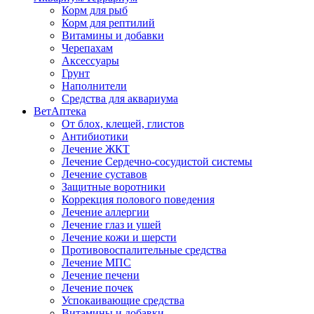
Корм для рыб
Корм для рептилий
Витамины и добавки
Черепахам
Аксессуары
Грунт
Наполнители
Средства для аквариума
ВетАптека
От блох, клещей, глистов
Антибиотики
Лечение ЖКТ
Лечение Сердечно-сосудистой системы
Лечение суставов
Защитные воротники
Коррекция полового поведения
Лечение аллергии
Лечение глаз и ушей
Лечение кожи и шерсти
Противовоспалительные средства
Лечение МПС
Лечение печени
Лечение почек
Успокаивающие средства
Витамины и добавки