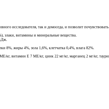
вного исследователя, так и домоседа, и позволит почувствоват
%), злаки, витамины и минеральные вещества.
 кДж.
лки 8%, жиры 4%, зола 1,6%, клетчатка 0,4%, влага 82%.
кг, витамин Е 7 МЕ/кг, цинк 22 мг/кг, марганец 2 мг/кг, таурин