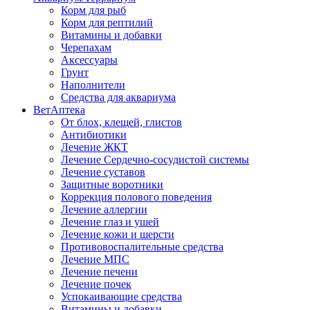
Корм для рыб
Корм для рептилий
Витамины и добавки
Черепахам
Аксессуары
Грунт
Наполнители
Средства для аквариума
ВетАптека
От блох, клещей, глистов
Антибиотики
Лечение ЖКТ
Лечение Сердечно-сосудистой системы
Лечение суставов
Защитные воротники
Коррекция полового поведения
Лечение аллергии
Лечение глаз и ушей
Лечение кожи и шерсти
Противовоспалительные средства
Лечение МПС
Лечение печени
Лечение почек
Успокаивающие средства
Витамины и добавки