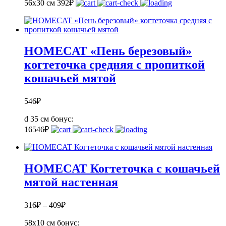
56х30 см
392
₽
HOMECAT «Пень березовый»
когтеточка средняя с пропиткой
кошачьей мятой
546
₽
d 35 см
бонус:
16
546
₽
HOMECAT Когтеточка с кошачьей
мятой настенная
316
₽
–
409
₽
58х10 см
бонус: