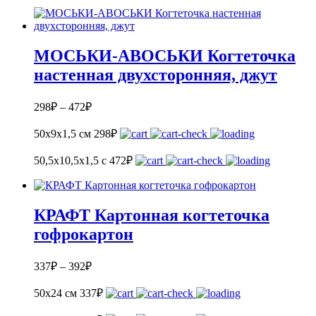
МОСЬКИ-АВОСЬКИ Когтеточка
настенная двухсторонняя, джут
298
₽
–
472
₽
50x9x1,5 см
298
₽
50,5x10,5x1,5 с
472
₽
КРАФТ Картонная когтеточка
гофрокартон
337
₽
–
392
₽
50х24 см
337
₽