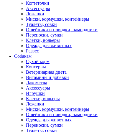
Когтеточки
Аксессуары
Лежанки
Миски, кормушки, контейнеры
Туалеты, совки
Ошейники и поводки, намордники
Переноски, сумки
Клетки, вольеры
Одежда для животных
Развес
Собакам
Сухой корм
Консервы
Ветеринарная диета
Витамины и добавки
Лакомства
Аксессуары
Игрушки
Клетки, вольеры
Лежанки
Миски, кормушки, контейнеры
Ошейники и поводки, намордники
Одежда для животных
Переноски, сумки
Туалеты, совки