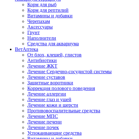
Корм для рыб
Корм для рептилий
Витамины и добавки
Черепахам
Аксессуары
Грунт
Наполнители
Средства для аквариума
ВетАптека
От блох, клещей, глистов
Антибиотики
Лечение ЖКТ
Лечение Сердечно-сосудистой системы
Лечение суставов
Защитные воротники
Коррекция полового поведения
Лечение аллергии
Лечение глаз и ушей
Лечение кожи и шерсти
Противовоспалительные средства
Лечение МПС
Лечение печени
Лечение почек
Успокаивающие средства
Витамины и добавки