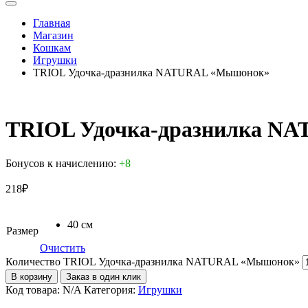
Главная
Магазин
Кошкам
Игрушки
TRIOL Удочка-дразнилка NATURAL «Мышонок»
TRIOL Удочка-дразнилка N
Бонусов к начислению:
+8
218
₽
40 см
Размер
Очистить
Количество TRIOL Удочка-дразнилка NATURAL «Мышонок»
В корзину
Заказ в один клик
Код товара:
N/A
Категория:
Игрушки