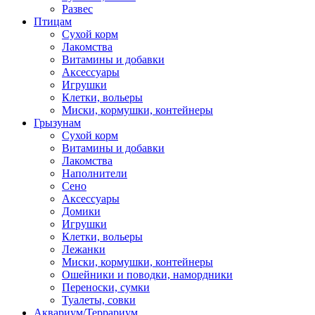
Развес
Птицам
Сухой корм
Лакомства
Витамины и добавки
Аксессуары
Игрушки
Клетки, вольеры
Миски, кормушки, контейнеры
Грызунам
Сухой корм
Витамины и добавки
Лакомства
Наполнители
Сено
Аксессуары
Домики
Игрушки
Клетки, вольеры
Лежанки
Миски, кормушки, контейнеры
Ошейники и поводки, намордники
Переноски, сумки
Туалеты, совки
Аквариум/Террариум