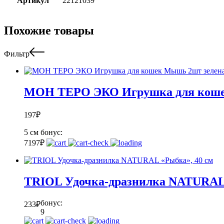
Артикул
22121039
Похожие товары
Фильтр
МОН ТЕРО ЭКО Игрушка для кошек
197
₽
5 см
бонус:
7
197
₽
TRIOL Удочка-дразнилка NATURAL 
бонус:
233
₽
9