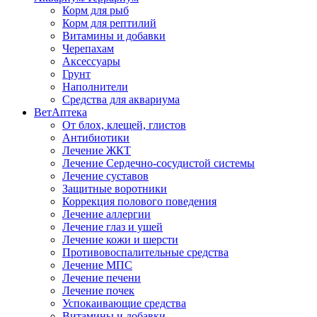
Корм для рыб
Корм для рептилий
Витамины и добавки
Черепахам
Аксессуары
Грунт
Наполнители
Средства для аквариума
ВетАптека
От блох, клещей, глистов
Антибиотики
Лечение ЖКТ
Лечение Сердечно-сосудистой системы
Лечение суставов
Защитные воротники
Коррекция полового поведения
Лечение аллергии
Лечение глаз и ушей
Лечение кожи и шерсти
Противовоспалительные средства
Лечение МПС
Лечение печени
Лечение почек
Успокаивающие средства
Витамины и добавки