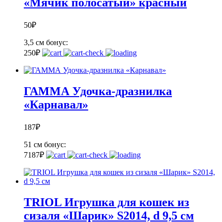
«Мячик полосатый» красный
50
₽
3,5 см
бонус:
2
50
₽
ГАММА Удочка-дразнилка
«Карнавал»
187
₽
51 см
бонус:
7
187
₽
TRIOL Игрушка для кошек из
сизаля «Шарик» S2014, d 9,5 см