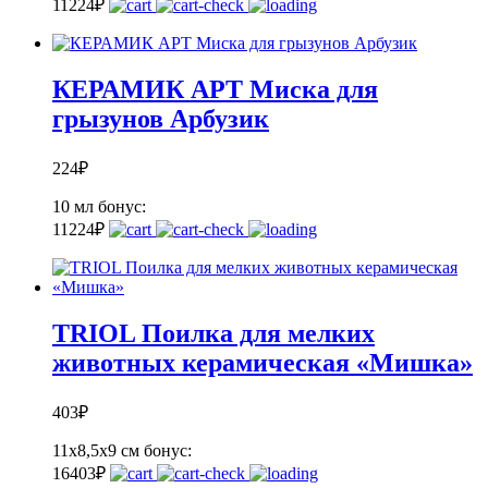
11
224
₽
КЕРАМИК АРТ Миска для
грызунов Арбузик
224
₽
10 мл
бонус:
11
224
₽
TRIOL Поилка для мелких
животных керамическая «Мишка»
403
₽
11x8,5x9 см
бонус:
16
403
₽