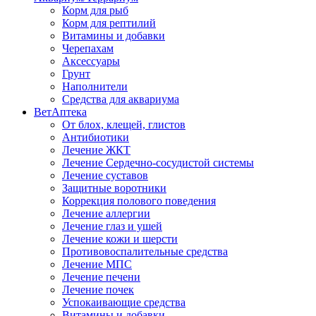
Корм для рыб
Корм для рептилий
Витамины и добавки
Черепахам
Аксессуары
Грунт
Наполнители
Средства для аквариума
ВетАптека
От блох, клещей, глистов
Антибиотики
Лечение ЖКТ
Лечение Сердечно-сосудистой системы
Лечение суставов
Защитные воротники
Коррекция полового поведения
Лечение аллергии
Лечение глаз и ушей
Лечение кожи и шерсти
Противовоспалительные средства
Лечение МПС
Лечение печени
Лечение почек
Успокаивающие средства
Витамины и добавки