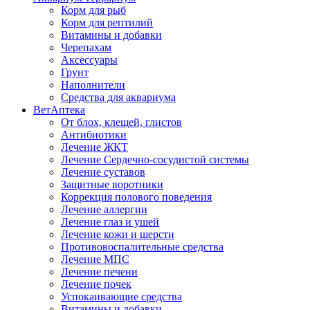
Корм для рыб
Корм для рептилий
Витамины и добавки
Черепахам
Аксессуары
Грунт
Наполнители
Средства для аквариума
ВетАптека
От блох, клещей, глистов
Антибиотики
Лечение ЖКТ
Лечение Сердечно-сосудистой системы
Лечение суставов
Защитные воротники
Коррекция полового поведения
Лечение аллергии
Лечение глаз и ушей
Лечение кожи и шерсти
Противовоспалительные средства
Лечение МПС
Лечение печени
Лечение почек
Успокаивающие средства
Витамины и добавки