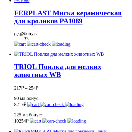
FERPLAST Миска керамическая
для кроликов PA1089
бонус:
673
₽
33
TRIOL Поилка для мелких
животных WB
217
₽
–
254
₽
90 мл
бонус:
8
217
₽
225 мл
бонус:
10
254
₽