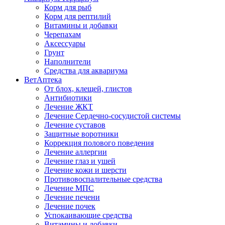
Корм для рыб
Корм для рептилий
Витамины и добавки
Черепахам
Аксессуары
Грунт
Наполнители
Средства для аквариума
ВетАптека
От блох, клещей, глистов
Антибиотики
Лечение ЖКТ
Лечение Сердечно-сосудистой системы
Лечение суставов
Защитные воротники
Коррекция полового поведения
Лечение аллергии
Лечение глаз и ушей
Лечение кожи и шерсти
Противовоспалительные средства
Лечение МПС
Лечение печени
Лечение почек
Успокаивающие средства
Витамины и добавки