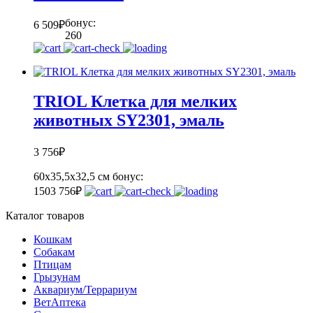
бонус:
6 509
₽
260
TRIOL Клетка для мелких
животных SY2301, эмаль
3 756
₽
60х35,5x32,5 см
бонус:
150
3 756
₽
Каталог товаров
Кошкам
Собакам
Птицам
Грызунам
Аквариум/Террариум
ВетАптека