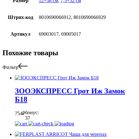
Размер
12×38 см
,
7,5×32 см
Штрих-код
8010690066912, 8010690066929
Артикул
69003017, 69005017
Похожие товары
Фильтр
ЗООЭКСПРЕСС Грот Иж Замок
Б18
бонус:
754
₽
37