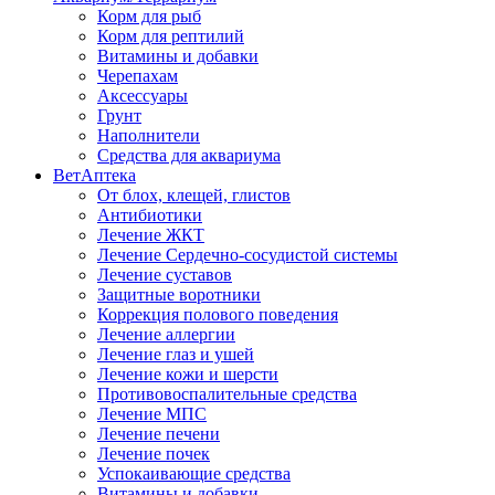
Корм для рыб
Корм для рептилий
Витамины и добавки
Черепахам
Аксессуары
Грунт
Наполнители
Средства для аквариума
ВетАптека
От блох, клещей, глистов
Антибиотики
Лечение ЖКТ
Лечение Сердечно-сосудистой системы
Лечение суставов
Защитные воротники
Коррекция полового поведения
Лечение аллергии
Лечение глаз и ушей
Лечение кожи и шерсти
Противовоспалительные средства
Лечение МПС
Лечение печени
Лечение почек
Успокаивающие средства
Витамины и добавки