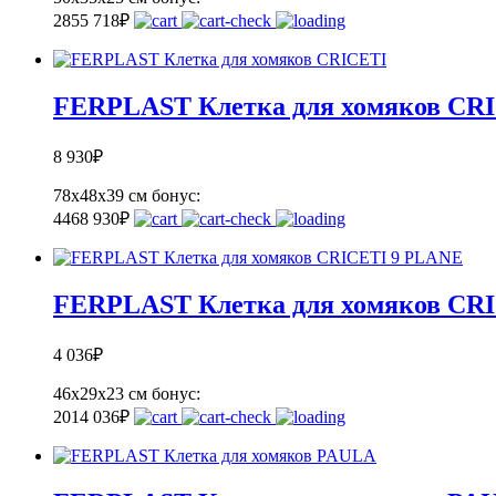
285
5 718
₽
FERPLAST Клетка для хомяков CR
8 930
₽
78х48х39 см
бонус:
446
8 930
₽
FERPLAST Клетка для хомяков CR
4 036
₽
46х29х23 см
бонус:
201
4 036
₽