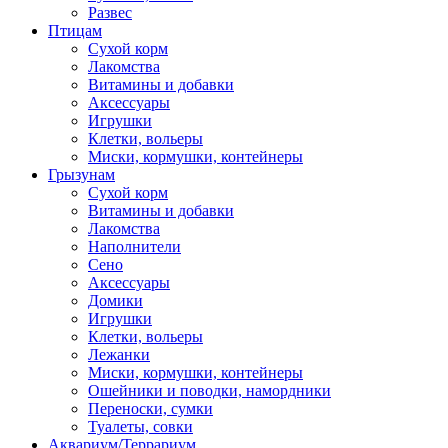
Развес
Птицам
Сухой корм
Лакомства
Витамины и добавки
Аксессуары
Игрушки
Клетки, вольеры
Миски, кормушки, контейнеры
Грызунам
Сухой корм
Витамины и добавки
Лакомства
Наполнители
Сено
Аксессуары
Домики
Игрушки
Клетки, вольеры
Лежанки
Миски, кормушки, контейнеры
Ошейники и поводки, намордники
Переноски, сумки
Туалеты, совки
Аквариум/Террариум