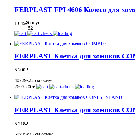
FERPLAST FPI 4606 Колесо для хомя
бонус:
1 045
₽
52
FERPLAST Клетка для хомяков CO
5 200
₽
40х29х22 см
бонус:
260
5 200
₽
FERPLAST Клетка для хомяков C
5 718
₽
50х35х25 см
бонус: