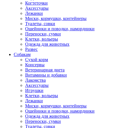
Когтеточки
Аксессуары
Лежанки
Миски, кормушки, контейнеры
Туалеты, совки
Ошейники и поводки, намордники
Переноски, сумки
Клетки, вольеры
Одежда для животных
Развес
Собакам
Сухой корм
Консервы
Ветеринарная диета
Витамины и добавки
Лакомства
Аксессуары
Игрушки
Клетки, вольеры
Лежанки
Миски, кормушки, контейнеры
Ошейники и поводки, намордники
Одежда для животных
Переноски, сумки
Туалеты, совки