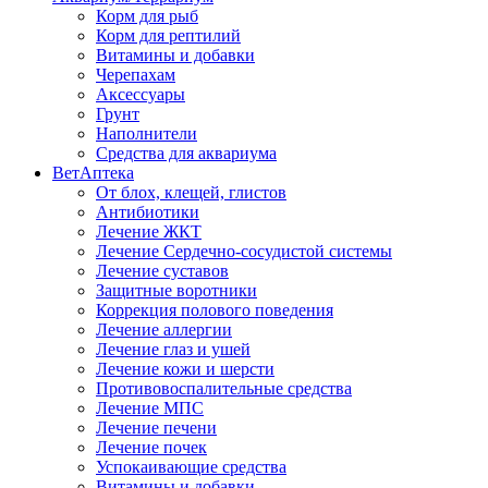
Корм для рыб
Корм для рептилий
Витамины и добавки
Черепахам
Аксессуары
Грунт
Наполнители
Средства для аквариума
ВетАптека
От блох, клещей, глистов
Антибиотики
Лечение ЖКТ
Лечение Сердечно-сосудистой системы
Лечение суставов
Защитные воротники
Коррекция полового поведения
Лечение аллергии
Лечение глаз и ушей
Лечение кожи и шерсти
Противовоспалительные средства
Лечение МПС
Лечение печени
Лечение почек
Успокаивающие средства
Витамины и добавки