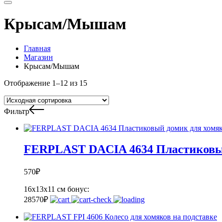
Крысам/Мышам
Главная
Магазин
Крысам/Мышам
Отображение 1–12 из 15
Фильтр
FERPLAST DACIA 4634 Пластиковы
570
₽
16х13х11 см
бонус:
28
570
₽