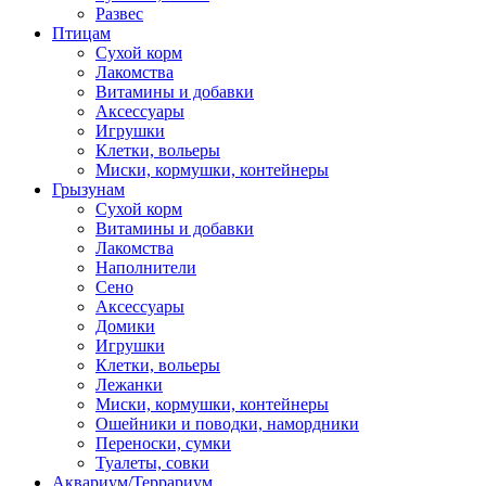
Развес
Птицам
Сухой корм
Лакомства
Витамины и добавки
Аксессуары
Игрушки
Клетки, вольеры
Миски, кормушки, контейнеры
Грызунам
Сухой корм
Витамины и добавки
Лакомства
Наполнители
Сено
Аксессуары
Домики
Игрушки
Клетки, вольеры
Лежанки
Миски, кормушки, контейнеры
Ошейники и поводки, намордники
Переноски, сумки
Туалеты, совки
Аквариум/Террариум