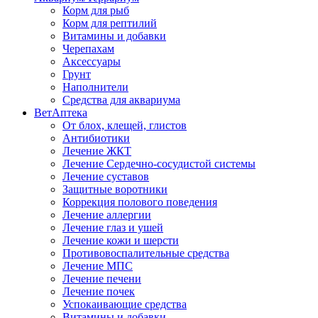
Корм для рыб
Корм для рептилий
Витамины и добавки
Черепахам
Аксессуары
Грунт
Наполнители
Средства для аквариума
ВетАптека
От блох, клещей, глистов
Антибиотики
Лечение ЖКТ
Лечение Сердечно-сосудистой системы
Лечение суставов
Защитные воротники
Коррекция полового поведения
Лечение аллергии
Лечение глаз и ушей
Лечение кожи и шерсти
Противовоспалительные средства
Лечение МПС
Лечение печени
Лечение почек
Успокаивающие средства
Витамины и добавки