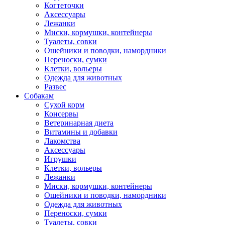
Когтеточки
Аксессуары
Лежанки
Миски, кормушки, контейнеры
Туалеты, совки
Ошейники и поводки, намордники
Переноски, сумки
Клетки, вольеры
Одежда для животных
Развес
Собакам
Сухой корм
Консервы
Ветеринарная диета
Витамины и добавки
Лакомства
Аксессуары
Игрушки
Клетки, вольеры
Лежанки
Миски, кормушки, контейнеры
Ошейники и поводки, намордники
Одежда для животных
Переноски, сумки
Туалеты, совки