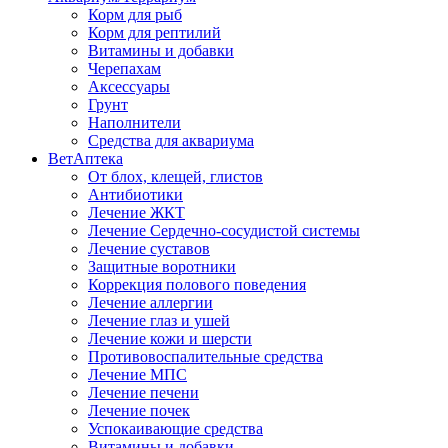
Корм для рыб
Корм для рептилий
Витамины и добавки
Черепахам
Аксессуары
Грунт
Наполнители
Средства для аквариума
ВетАптека
От блох, клещей, глистов
Антибиотики
Лечение ЖКТ
Лечение Сердечно-сосудистой системы
Лечение суставов
Защитные воротники
Коррекция полового поведения
Лечение аллергии
Лечение глаз и ушей
Лечение кожи и шерсти
Противовоспалительные средства
Лечение МПС
Лечение печени
Лечение почек
Успокаивающие средства
Витамины и добавки