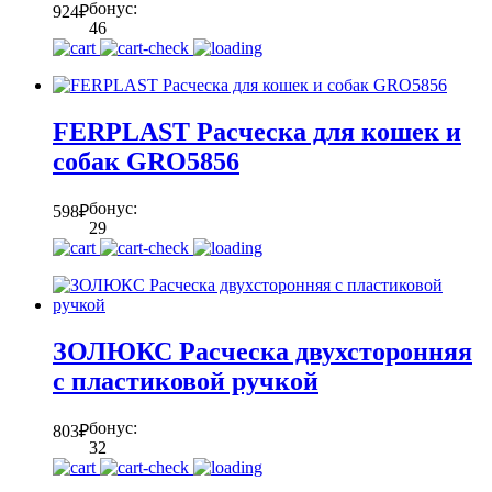
бонус:
924
₽
46
FERPLAST Расческа для кошек и
собак GRO5856
бонус:
598
₽
29
ЗОЛЮКС Расческа двухсторонняя
с пластиковой ручкой
бонус:
803
₽
32