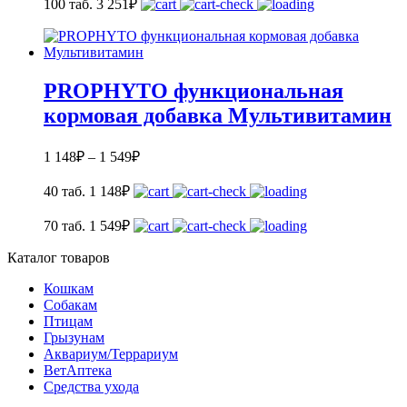
100 таб.
3 251
₽
PROPHYTO функциональная
кормовая добавка Мультивитамин
1 148
₽
–
1 549
₽
40 таб.
1 148
₽
70 таб.
1 549
₽
Каталог товаров
Кошкам
Собакам
Птицам
Грызунам
Аквариум/Террариум
ВетАптека
Средства ухода