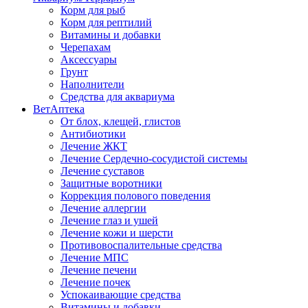
Корм для рыб
Корм для рептилий
Витамины и добавки
Черепахам
Аксессуары
Грунт
Наполнители
Средства для аквариума
ВетАптека
От блох, клещей, глистов
Антибиотики
Лечение ЖКТ
Лечение Сердечно-сосудистой системы
Лечение суставов
Защитные воротники
Коррекция полового поведения
Лечение аллергии
Лечение глаз и ушей
Лечение кожи и шерсти
Противовоспалительные средства
Лечение МПС
Лечение печени
Лечение почек
Успокаивающие средства
Витамины и добавки