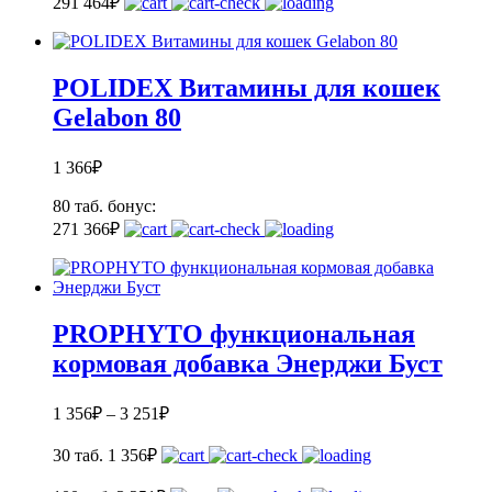
29
1 464
₽
POLIDEX Витамины для кошек
Gelabon 80
1 366
₽
80 таб.
бонус:
27
1 366
₽
PROPHYTO функциональная
кормовая добавка Энерджи Буст
1 356
₽
–
3 251
₽
30 таб.
1 356
₽