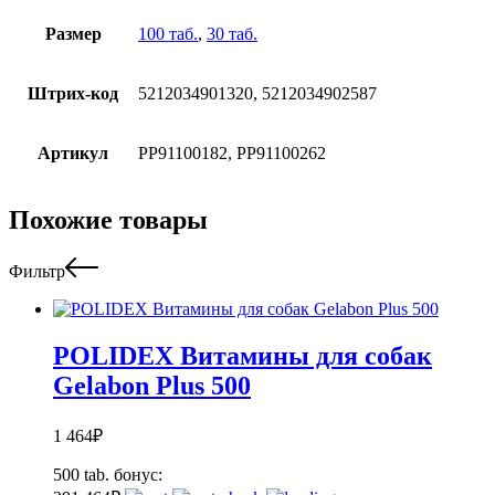
Размер
100 таб.
,
30 таб.
Штрих-код
5212034901320, 5212034902587
Артикул
PP91100182, PP91100262
Похожие товары
Фильтр
POLIDEX Витамины для собак
Gelabon Plus 500
1 464
₽
500 tab.
бонус: