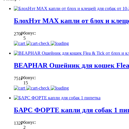
БлохНэт MAX капли от блох и клещей
бонус:
270
₽
5
BEAPHAR Ошейник для кошек Flea 
бонус:
751
₽
15
БАРС ФОРТЕ капли для собак 1 пи
бонус:
132
₽
2