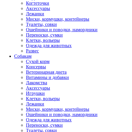
Когтеточки
Аксессуары
Лежанки
Миски, кормушки, контейнеры
Туалеты, совки
Ошейники и поводки, намордники
Переноски, сумки
Клетки, вольеры
Одежда для животных
Развес
Собакам
Сухой корм
Консервы
Ветеринарная диета
Витамины и добавки
Лакомства
Аксессуары
Игрушки
Клетки, вольеры
Лежанки
Миски, кормушки, контейнеры
Ошейники и поводки, намордники
Одежда для животных
Переноски, сумки
Туалеты, совки