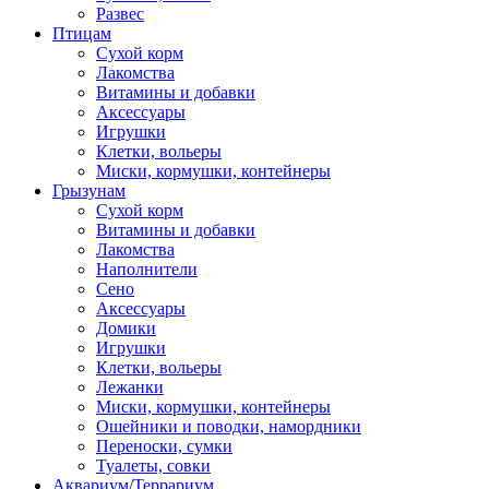
Развес
Птицам
Сухой корм
Лакомства
Витамины и добавки
Аксессуары
Игрушки
Клетки, вольеры
Миски, кормушки, контейнеры
Грызунам
Сухой корм
Витамины и добавки
Лакомства
Наполнители
Сено
Аксессуары
Домики
Игрушки
Клетки, вольеры
Лежанки
Миски, кормушки, контейнеры
Ошейники и поводки, намордники
Переноски, сумки
Туалеты, совки
Аквариум/Террариум