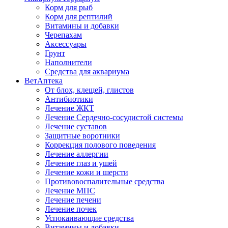
Корм для рыб
Корм для рептилий
Витамины и добавки
Черепахам
Аксессуары
Грунт
Наполнители
Средства для аквариума
ВетАптека
От блох, клещей, глистов
Антибиотики
Лечение ЖКТ
Лечение Сердечно-сосудистой системы
Лечение суставов
Защитные воротники
Коррекция полового поведения
Лечение аллергии
Лечение глаз и ушей
Лечение кожи и шерсти
Противовоспалительные средства
Лечение МПС
Лечение печени
Лечение почек
Успокаивающие средства
Витамины и добавки