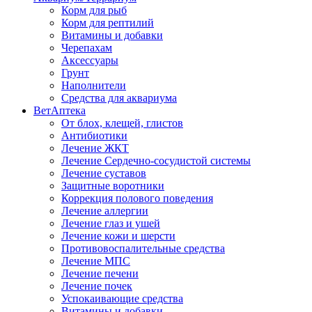
Корм для рыб
Корм для рептилий
Витамины и добавки
Черепахам
Аксессуары
Грунт
Наполнители
Средства для аквариума
ВетАптека
От блох, клещей, глистов
Антибиотики
Лечение ЖКТ
Лечение Сердечно-сосудистой системы
Лечение суставов
Защитные воротники
Коррекция полового поведения
Лечение аллергии
Лечение глаз и ушей
Лечение кожи и шерсти
Противовоспалительные средства
Лечение МПС
Лечение печени
Лечение почек
Успокаивающие средства
Витамины и добавки