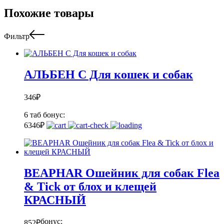
Похожие товары
Фильтр
АЛЬБЕН С Для кошек и собак
346
₽
6 таб
бонус:
6
346
₽
BEAPHAR Ошейник для собак Flea
& Tick от блох и клещей
КРАСНЫЙ
бонус:
852
₽