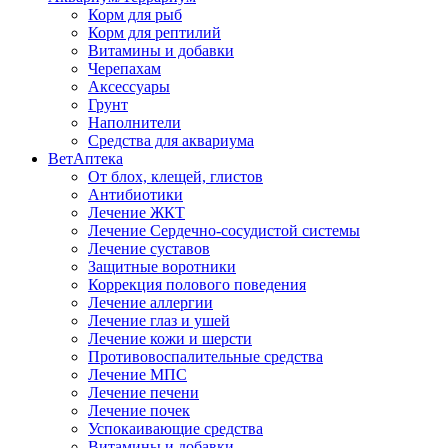
Корм для рыб
Корм для рептилий
Витамины и добавки
Черепахам
Аксессуары
Грунт
Наполнители
Средства для аквариума
ВетАптека
От блох, клещей, глистов
Антибиотики
Лечение ЖКТ
Лечение Сердечно-сосудистой системы
Лечение суставов
Защитные воротники
Коррекция полового поведения
Лечение аллергии
Лечение глаз и ушей
Лечение кожи и шерсти
Противовоспалительные средства
Лечение МПС
Лечение печени
Лечение почек
Успокаивающие средства
Витамины и добавки