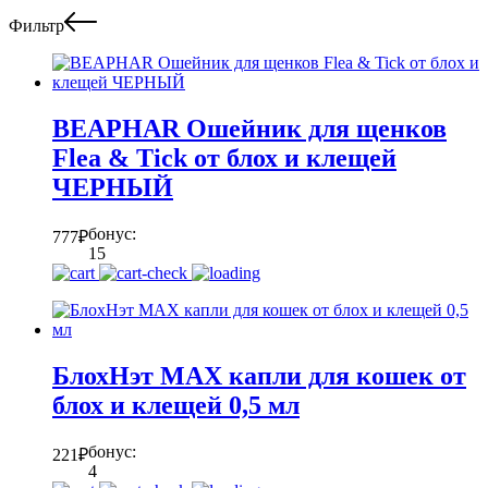
Фильтр
BEAPHAR Ошейник для щенков
Flea & Tick от блох и клещей
ЧЕРНЫЙ
бонус:
777
₽
15
БлохНэт MAX капли для кошек от
блох и клещей 0,5 мл
бонус:
221
₽
4