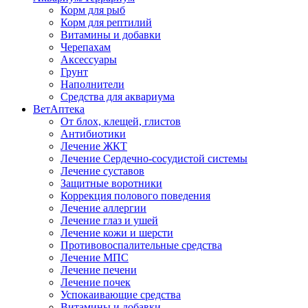
Корм для рыб
Корм для рептилий
Витамины и добавки
Черепахам
Аксессуары
Грунт
Наполнители
Средства для аквариума
ВетАптека
От блох, клещей, глистов
Антибиотики
Лечение ЖКТ
Лечение Сердечно-сосудистой системы
Лечение суставов
Защитные воротники
Коррекция полового поведения
Лечение аллергии
Лечение глаз и ушей
Лечение кожи и шерсти
Противовоспалительные средства
Лечение МПС
Лечение печени
Лечение почек
Успокаивающие средства
Витамины и добавки