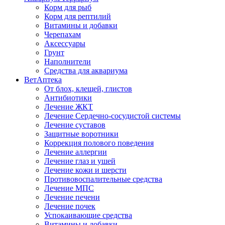
Корм для рыб
Корм для рептилий
Витамины и добавки
Черепахам
Аксессуары
Грунт
Наполнители
Средства для аквариума
ВетАптека
От блох, клещей, глистов
Антибиотики
Лечение ЖКТ
Лечение Сердечно-сосудистой системы
Лечение суставов
Защитные воротники
Коррекция полового поведения
Лечение аллергии
Лечение глаз и ушей
Лечение кожи и шерсти
Противовоспалительные средства
Лечение МПС
Лечение печени
Лечение почек
Успокаивающие средства
Витамины и добавки