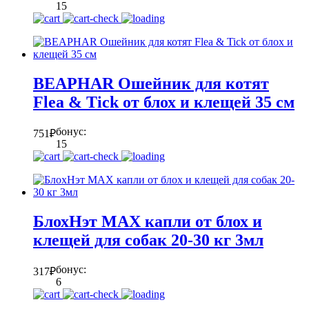
15
BEAPHAR Ошейник для котят
Flea & Tick от блох и клещей 35 см
бонус:
751
₽
15
БлохНэт MAX капли от блох и
клещей для собак 20-30 кг 3мл
бонус:
317
₽
6