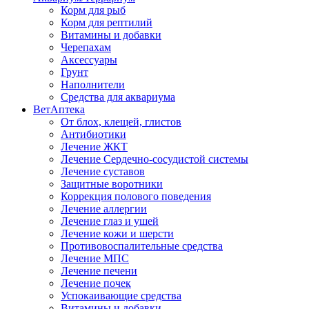
Корм для рыб
Корм для рептилий
Витамины и добавки
Черепахам
Аксессуары
Грунт
Наполнители
Средства для аквариума
ВетАптека
От блох, клещей, глистов
Антибиотики
Лечение ЖКТ
Лечение Сердечно-сосудистой системы
Лечение суставов
Защитные воротники
Коррекция полового поведения
Лечение аллергии
Лечение глаз и ушей
Лечение кожи и шерсти
Противовоспалительные средства
Лечение МПС
Лечение печени
Лечение почек
Успокаивающие средства
Витамины и добавки