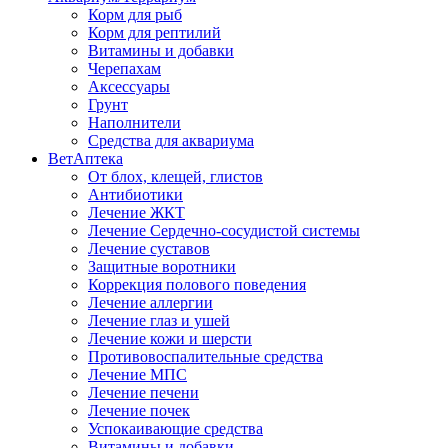
Корм для рыб
Корм для рептилий
Витамины и добавки
Черепахам
Аксессуары
Грунт
Наполнители
Средства для аквариума
ВетАптека
От блох, клещей, глистов
Антибиотики
Лечение ЖКТ
Лечение Сердечно-сосудистой системы
Лечение суставов
Защитные воротники
Коррекция полового поведения
Лечение аллергии
Лечение глаз и ушей
Лечение кожи и шерсти
Противовоспалительные средства
Лечение МПС
Лечение печени
Лечение почек
Успокаивающие средства
Витамины и добавки