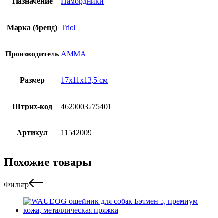
Назначение
Намордники
Марка (бренд)
Triol
Производитель
АММА
Размер
17x11x13,5 см
Штрих-код
4620003275401
Артикул
11542009
Похожие товары
Фильтр