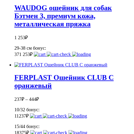
WAUDOG ошейник для собак
Бэтмен 3, премиум кожа,
металлическая пряжка
1 253
₽
29-38 см
бонус:
37
1 253
₽
FERPLAST Ошейник CLUB C
оранжевый
237
₽
–
444
₽
10/32
бонус:
11
237
₽
15/44
бонус:
18
375
₽