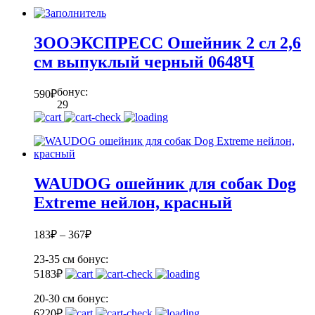
ЗООЭКСПРЕСС Ошейник 2 сл 2,6
см выпуклый черный 0648Ч
бонус:
590
₽
29
WAUDOG ошейник для собак Dog
Extreme нейлон, красный
183
₽
–
367
₽
23-35 см
бонус:
5
183
₽
20-30 см
бонус:
6
220
₽