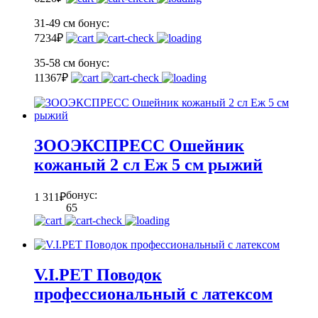
31-49 см
бонус:
7
234
₽
35-58 см
бонус:
11
367
₽
ЗООЭКСПРЕСС Ошейник
кожаный 2 сл Еж 5 см рыжий
бонус:
1 311
₽
65
V.I.PET Поводок
профессиональный с латексом