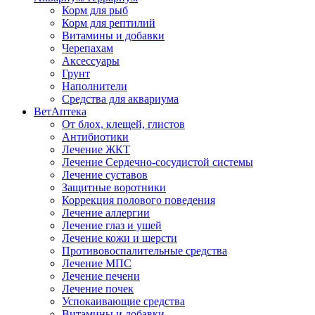
Корм для рыб
Корм для рептилий
Витамины и добавки
Черепахам
Аксессуары
Грунт
Наполнители
Средства для аквариума
ВетАптека
От блох, клещей, глистов
Антибиотики
Лечение ЖКТ
Лечение Сердечно-сосудистой системы
Лечение суставов
Защитные воротники
Коррекция полового поведения
Лечение аллергии
Лечение глаз и ушей
Лечение кожи и шерсти
Противовоспалительные средства
Лечение МПС
Лечение печени
Лечение почек
Успокаивающие средства
Витамины и добавки