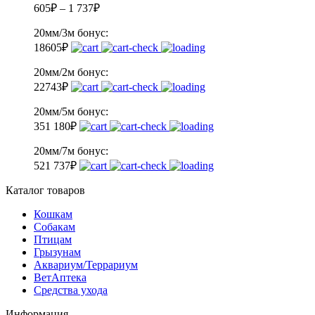
605
₽
–
1 737
₽
20мм/3м
бонус:
18
605
₽
20мм/2м
бонус:
22
743
₽
20мм/5м
бонус:
35
1 180
₽
20мм/7м
бонус:
52
1 737
₽
Каталог товаров
Кошкам
Собакам
Птицам
Грызунам
Аквариум/Террариум
ВетАптека
Средства ухода
Информация