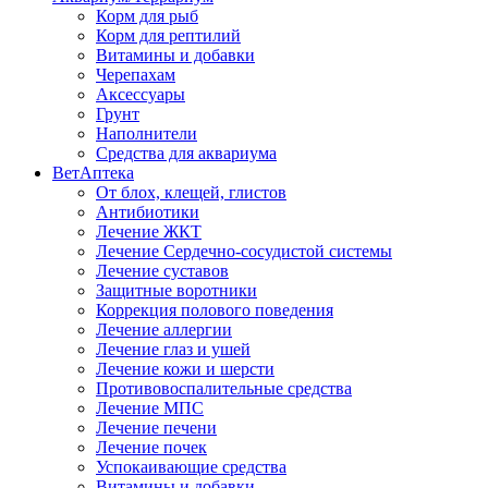
Корм для рыб
Корм для рептилий
Витамины и добавки
Черепахам
Аксессуары
Грунт
Наполнители
Средства для аквариума
ВетАптека
От блох, клещей, глистов
Антибиотики
Лечение ЖКТ
Лечение Сердечно-сосудистой системы
Лечение суставов
Защитные воротники
Коррекция полового поведения
Лечение аллергии
Лечение глаз и ушей
Лечение кожи и шерсти
Противовоспалительные средства
Лечение МПС
Лечение печени
Лечение почек
Успокаивающие средства
Витамины и добавки