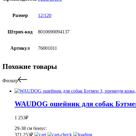
Размер
12/120
Штрих-код
8010690094137
Артикул
76001011
Похожие товары
Фильтр
WAUDOG ошейник для собак Бэтмен
1 253
₽
29-38 см
бонус:
37
1 253
₽