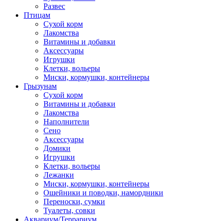
Развес
Птицам
Сухой корм
Лакомства
Витамины и добавки
Аксессуары
Игрушки
Клетки, вольеры
Миски, кормушки, контейнеры
Грызунам
Сухой корм
Витамины и добавки
Лакомства
Наполнители
Сено
Аксессуары
Домики
Игрушки
Клетки, вольеры
Лежанки
Миски, кормушки, контейнеры
Ошейники и поводки, намордники
Переноски, сумки
Туалеты, совки
Аквариум/Террариум