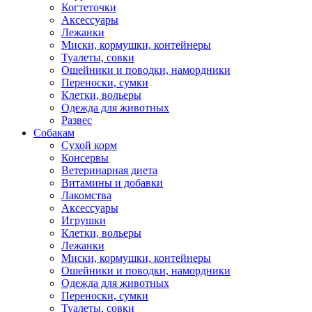
Когтеточки
Аксессуары
Лежанки
Миски, кормушки, контейнеры
Туалеты, совки
Ошейники и поводки, намордники
Переноски, сумки
Клетки, вольеры
Одежда для животных
Развес
Собакам
Сухой корм
Консервы
Ветеринарная диета
Витамины и добавки
Лакомства
Аксессуары
Игрушки
Клетки, вольеры
Лежанки
Миски, кормушки, контейнеры
Ошейники и поводки, намордники
Одежда для животных
Переноски, сумки
Туалеты, совки