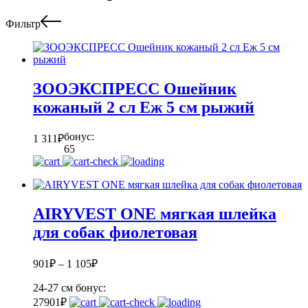
Фильтр
ЗООЭКСПРЕСС Ошейник
кожаный 2 сл Еж 5 см рыжий
бонус:
1 311
₽
65
AIRYVEST ONE мягкая шлейка
для собак фиолетовая
901
₽
–
1 105
₽
24-27 см
бонус:
27
901
₽