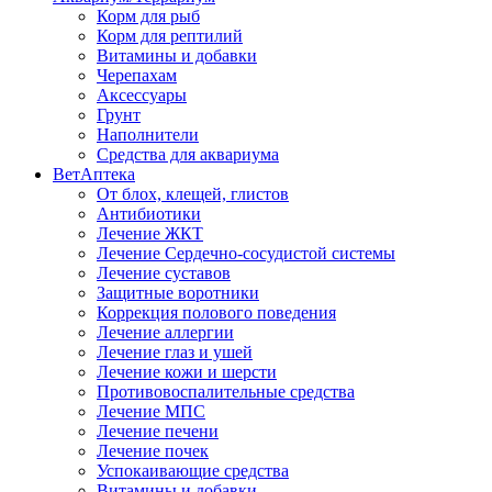
Корм для рыб
Корм для рептилий
Витамины и добавки
Черепахам
Аксессуары
Грунт
Наполнители
Средства для аквариума
ВетАптека
От блох, клещей, глистов
Антибиотики
Лечение ЖКТ
Лечение Сердечно-сосудистой системы
Лечение суставов
Защитные воротники
Коррекция полового поведения
Лечение аллергии
Лечение глаз и ушей
Лечение кожи и шерсти
Противовоспалительные средства
Лечение МПС
Лечение печени
Лечение почек
Успокаивающие средства
Витамины и добавки