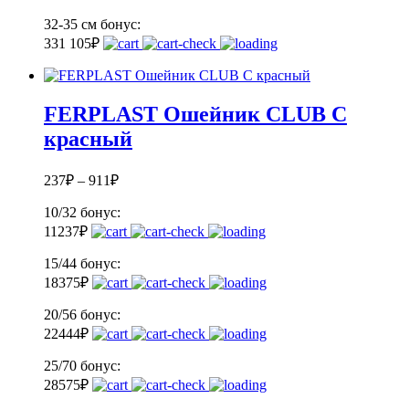
32-35 см
бонус:
33
1 105
₽
FERPLAST Ошейник CLUB C
красный
237
₽
–
911
₽
10/32
бонус:
11
237
₽
15/44
бонус:
18
375
₽
20/56
бонус:
22
444
₽
25/70
бонус:
28
575
₽