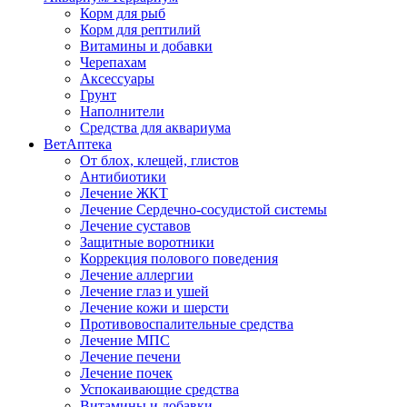
Корм для рыб
Корм для рептилий
Витамины и добавки
Черепахам
Аксессуары
Грунт
Наполнители
Средства для аквариума
ВетАптека
От блох, клещей, глистов
Антибиотики
Лечение ЖКТ
Лечение Сердечно-сосудистой системы
Лечение суставов
Защитные воротники
Коррекция полового поведения
Лечение аллергии
Лечение глаз и ушей
Лечение кожи и шерсти
Противовоспалительные средства
Лечение МПС
Лечение печени
Лечение почек
Успокаивающие средства
Витамины и добавки