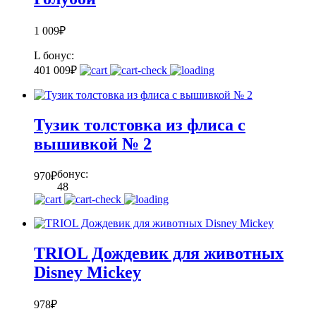
1 009
₽
L
бонус:
40
1 009
₽
Тузик толстовка из флиса с
вышивкой № 2
бонус:
970
₽
48
TRIOL Дождевик для животных
Disney Mickey
978
₽