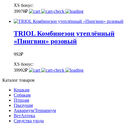
XS
бонус:
39
978
₽
TRIOL Комбинезон утеплённый
«Пингвин» розовый
992
₽
XS
бонус:
39
992
₽
Каталог товаров
Кошкам
Собакам
Птицам
Грызунам
Аквариум/Террариум
ВетАптека
Средства ухода