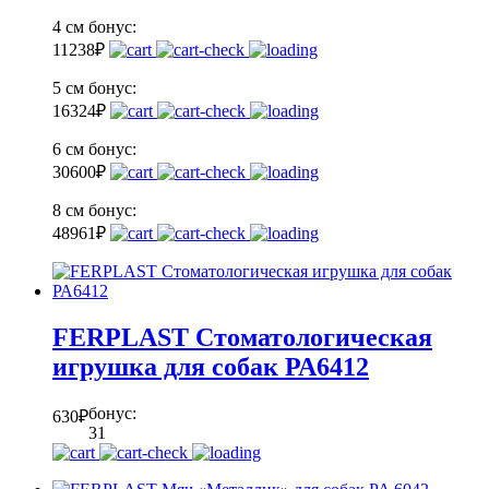
4 см
бонус:
11
238
₽
5 см
бонус:
16
324
₽
6 см
бонус:
30
600
₽
8 см
бонус:
48
961
₽
FERPLAST Стоматологическая
игрушка для собак РА6412
бонус:
630
₽
31