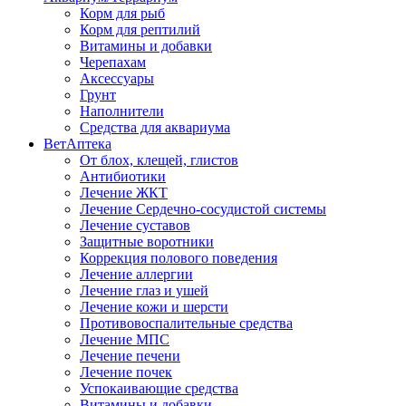
Корм для рыб
Корм для рептилий
Витамины и добавки
Черепахам
Аксессуары
Грунт
Наполнители
Средства для аквариума
ВетАптека
От блох, клещей, глистов
Антибиотики
Лечение ЖКТ
Лечение Сердечно-сосудистой системы
Лечение суставов
Защитные воротники
Коррекция полового поведения
Лечение аллергии
Лечение глаз и ушей
Лечение кожи и шерсти
Противовоспалительные средства
Лечение МПС
Лечение печени
Лечение почек
Успокаивающие средства
Витамины и добавки