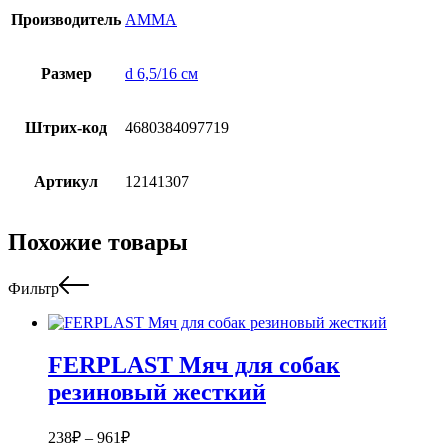
Производитель
АММА
Размер
d 6,5/16 см
Штрих-код
4680384097719
Артикул
12141307
Похожие товары
Фильтр
FERPLAST Мяч для собак
резиновый жесткий
238
₽
–
961
₽