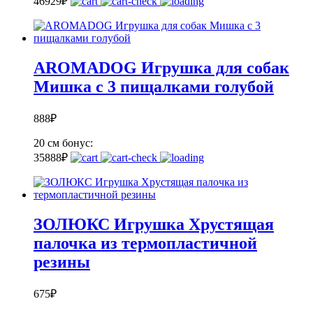
46
929
₽
AROMADOG Игрушка для собак
Мишка с 3 пищалками голубой
888
₽
20 см
бонус:
35
888
₽
ЗОЛЮКС Игрушка Хрустящая
палочка из термопластичной
резины
675
₽