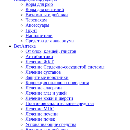
Корм для рыб
Корм для рептилий
Витамины и добавки
Черепахам
Аксессуары
Грунт
Наполнители
Средства для аквариума
ВетАптека
От блох, клещей, глистов
Антибиотики
Лечение ЖКТ
Лечение Сердечно-сосудистой системы
Лечение суставов
Защитные воротники
Коррекция полового поведения
Лечение аллергии
Лечение глаз и ушей
Лечение кожи и шерсти
Противовоспалительные средства
Лечение МПС
Лечение печени
Лечение почек
Успокаивающие средства
Витамины и добавки