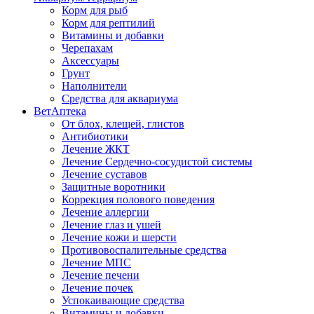
Корм для рыб
Корм для рептилий
Витамины и добавки
Черепахам
Аксессуары
Грунт
Наполнители
Средства для аквариума
ВетАптека
От блох, клещей, глистов
Антибиотики
Лечение ЖКТ
Лечение Сердечно-сосудистой системы
Лечение суставов
Защитные воротники
Коррекция полового поведения
Лечение аллергии
Лечение глаз и ушей
Лечение кожи и шерсти
Противовоспалительные средства
Лечение МПС
Лечение печени
Лечение почек
Успокаивающие средства
Витамины и добавки