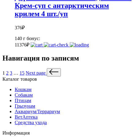
Крем-суп с антарктическим
крилем 4 шт./уп
376
₽
140 г
бонус:
11
376
₽
Навигация по записям
1
2
3
…
15
Next page
Каталог товаров
Кошкам
Собакам
Птицам
Грызунам
Аквариум/Террариум
ВетАптека
Средства ухода
Информация